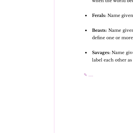
when the world bec
Ferals:
 Name given 
Beasts:
 Name given
define one or more 
Savages: 
Name given
label each other as 
✎ ....