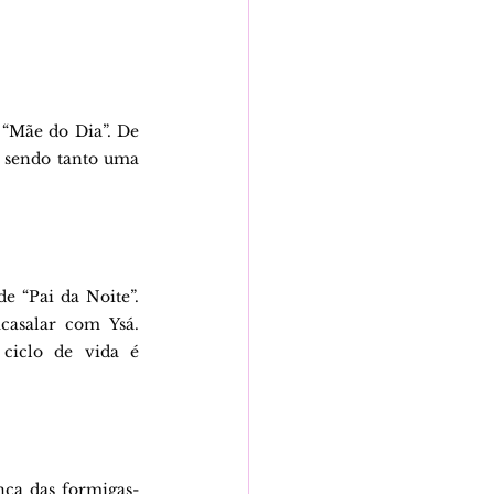
“Mãe do Dia”. De 
, sendo tanto uma 
 “Pai da Noite”. 
asalar com Ysá. 
ciclo de vida é 
nça das formigas-