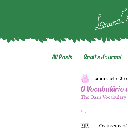
All Posts
Snail's Journal
Laura Ciello
26 
O Vocabulário 
The Oasis Vocabulary
✎ ....
🇧🇷
 — 
Os insetos n