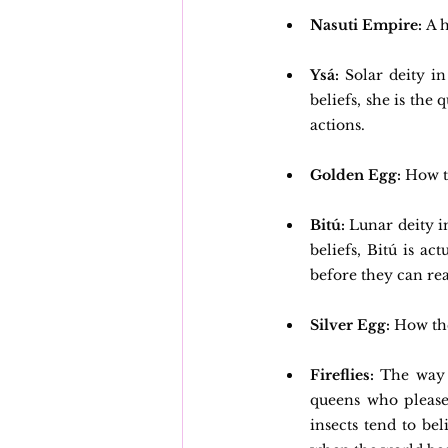
Nasuti Empire: 
A h
Ysá:
 Solar deity in
beliefs, she is the
actions.
Golden Egg: 
How th
Bitú:
 Lunar deity in
beliefs, Bitú is a
before they can rea
Silver Egg:
 How the
Fireflies:
 The way t
queens who please 
insects tend to bel