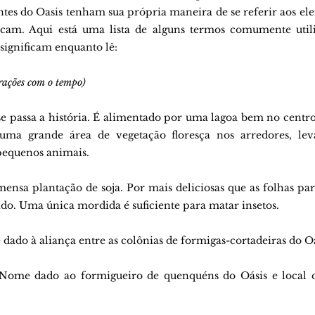
ntes do Oasis tenham sua própria maneira de se referir aos ele
rcam. Aqui está uma lista de alguns termos comumente utili
 significam enquanto lê:
erações com o tempo)
e passa a história. É alimentado por uma lagoa bem no centro d
uma grande área de vegetação floresça nos arredores, leva
pequenos animais.
ensa plantação de soja. Por mais deliciosas que as folhas par
ido. Uma única mordida é suficiente para matar insetos.
dado à aliança entre as colônias de formigas-cortadeiras do Oá
Nome dado ao formigueiro de quenquéns do Oásis e local d