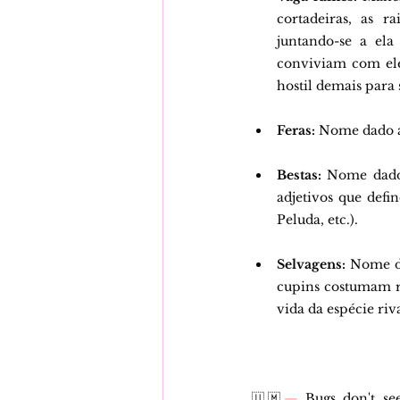
cortadeiras, as 
juntando-se a ela
conviviam com ele
hostil demais para 
Feras: 
Nome dado a
Bestas:
 Nome dado
adjetivos que defin
Peluda, etc.).
Selvagens:
 Nome d
cupins costumam ro
vida da espécie riva
🇺🇲
—
 Bugs don't se