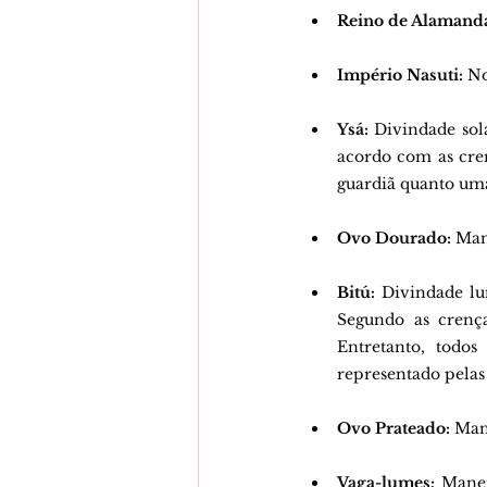
Reino de Alamand
Império Nasuti:
 N
Ysá:
 Divindade sol
acordo com as cren
guardiã quanto uma 
Ovo Dourado:
 Man
Bitú:
 Divindade lu
Segundo as crença
Entretanto, todos
representado pelas 
Ovo Prateado:
 Man
Vaga-lumes:
 Manei