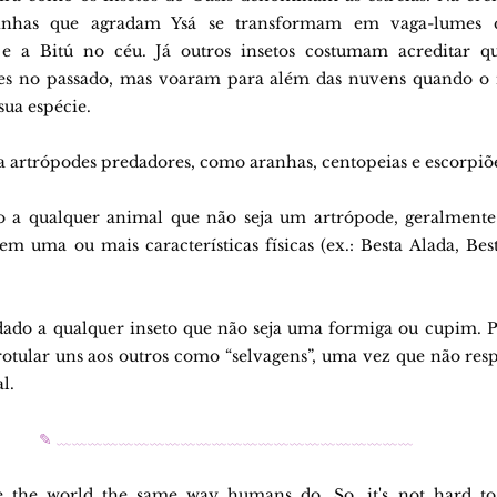
rainhas que agradam Ysá se transformam em vaga-lumes 
 e a Bitú no céu. Já outros insetos costumam acreditar qu
s no passado, mas voaram para além das nuvens quando o 
sua espécie.
 artrópodes predadores, como aranhas, centopeias e escorpiõe
 a qualquer animal que não seja um artrópode, geralment
em uma ou mais características físicas (ex.: Besta Alada, Best
ado a qualquer inseto que não seja uma formiga ou cupim. P
tular uns aos outros como “selvagens”, uma vez que não res
l.
✎ ﹏﹏﹏﹏﹏﹏﹏﹏﹏﹏﹏﹏﹏﹏﹏﹏﹏﹏﹏﹏﹏﹏﹏
e the world the same way humans do. So, it's not hard to 