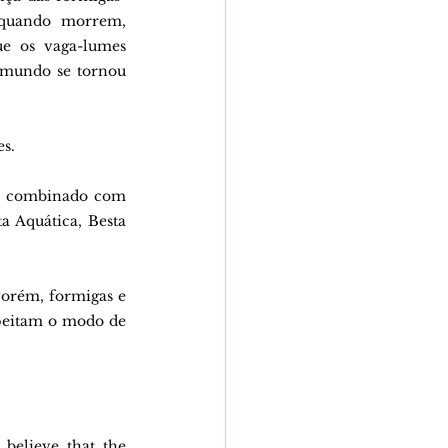
quando morrem, 
e os vaga-lumes 
mundo se tornou 
s.
e combinado com 
a Aquática, Besta 
orém, formigas e 
peitam o modo de 
believe that the 