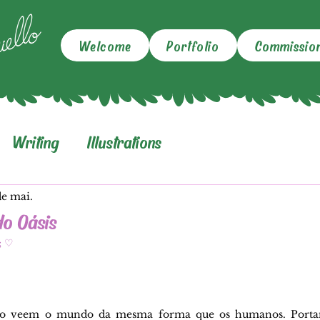
Welcome
Portfolio
Commissio
Writing
Illustrations
de mai.
do Oásis
 ; ♡
ão veem o mundo da mesma forma que os humanos. Portanto