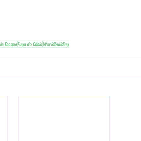
is Escape
Fuga do Oásis
Worldbuilding