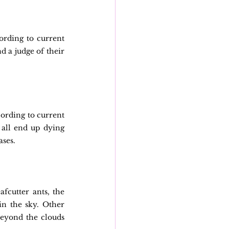
ording to current 
 a judge of their 
cording to current 
 all end up dying 
ases.
fcutter ants, the 
n the sky. Other 
beyond the clouds 