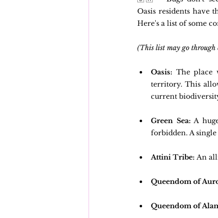
Oasis residents have t
Here's a list of some 
(This list may go through
Oasis:
 The place w
territory. This all
current biodiversit
Green Sea:
 A huge
forbidden. A single 
Attini Tribe:
 An al
Queendom of Auro
Queendom of Ala