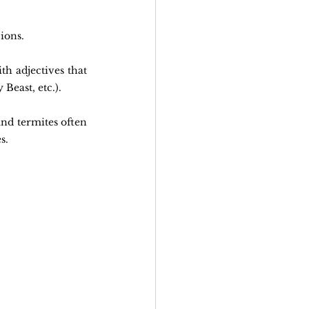
ions.
h adjectives that 
Beast, etc.).
nd termites often 
s.