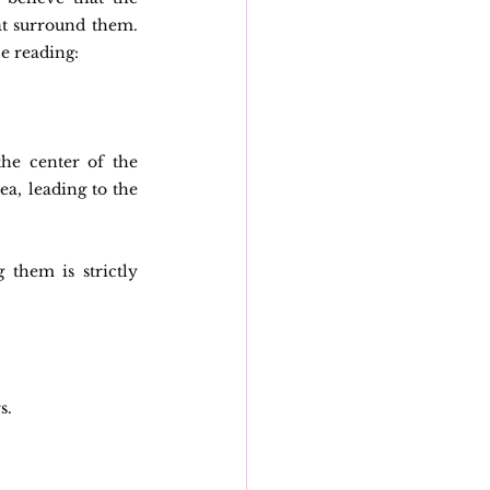
at surround them. 
e reading:
he center of the 
ea, leading to the 
them is strictly 
s.