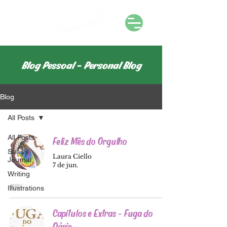
Blog Pessoal ~ Personal Blog
Blog
All Posts
All Posts
Feliz Mês do Orgulho
Snail's
Laura Ciello
Journal
7 de jun.
Writing
Illustrations
Capítulos e Extras - Fuga do
Oásis