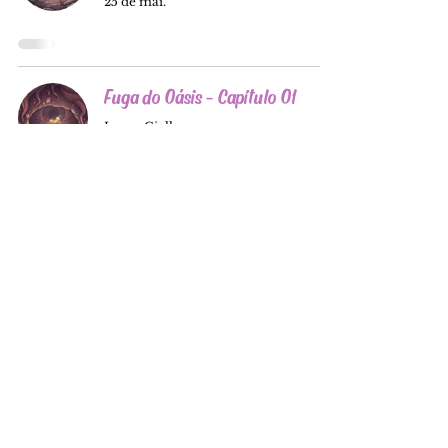
25 de mai.
Fuga do Oásis - Capítulo 01
Laura Ciello
24 de mai.
Oasis Escape - Chapter 01
Laura Ciello
24 de mai.
Fuga do Oásis - Prólogo
Laura Ciello
23 de mai.